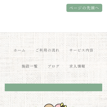
な手洗いの徹底していま
利用者様同士の席の間に
ページの先頭へ
す。
パーテーションを設置し
来所時は、手洗いをお願
ております。
いします。
ホーム
ご利用の流れ
サービス内容
施設一覧
ブログ
求人情報