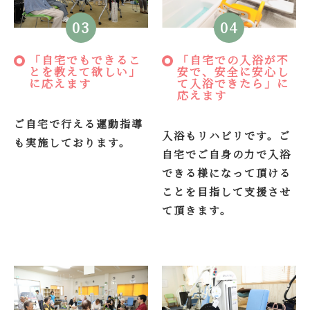
03
04
「自宅でもできるこ
「自宅での入浴が不
とを教えて欲しい」
安で、安全に安心し
に応えます
て入浴できたら」に
応えます
ご自宅で行える運動指導
入浴もリハビリです。ご
も実施しております。
自宅でご自身の力で入浴
できる様になって頂ける
ことを目指して支援させ
て頂きます。