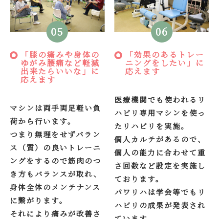
05
06
「膝の痛みや身体の
「効果のあるトレー
ゆがみ腰痛など軽減
ニングをしたい」に
出来たらいいな」に
応えます
応えます
医療機関でも使われるリ
マシンは両手両足軽い負
ハビリ専用マシンを使っ
荷から行います。
たリハビリを実施。
つまり無理をせずバラン
個人カルテがあるので、
ス（質）の良いトレーニ
個人の能力に合わせて重
ングをするので筋肉のつ
さ回数など設定を実施し
き方もバランスが取れ、
ております。
身体全体のメンテナンス
パワリハは学会等でもリ
に繋がります。
ハビリの成果が発表され
それにより痛みが改善さ
ています。