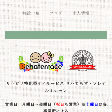
施設一覧
ブログ
求人情報
リハビリ特化型デイサービス リハてらす・ソレイ
ルミナーレ
営業日 月曜日～金曜日（
祝日
も営業）※
土曜日
は各
事業所による